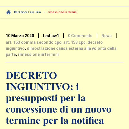
De Simone Law Firm
rimessione in termini
|
|
|
|
10 Marzo 2020
testlaw1
0 Comments
News
art. 153 comma secondo cpc
,
art. 153 cpc
,
decreto
ingiuntivo
,
dimostrazione causa esterna alla volontà della
parte
,
rimessione in termini
DECRETO
INGIUNTIVO: i
presupposti per la
concessione di un nuovo
termine per la notifica