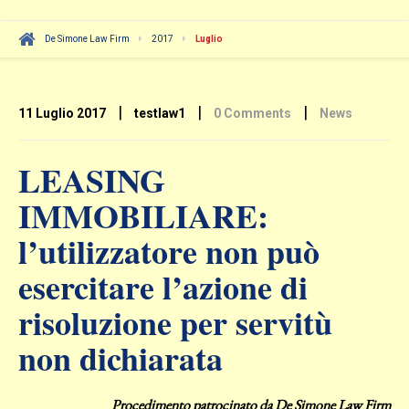
De Simone Law Firm
2017
Luglio
|
|
|
11 Luglio 2017
testlaw1
0 Comments
News
LEASING
IMMOBILIARE:
l’utilizzatore non può
esercitare l’azione di
risoluzione per servitù
non dichiarata
Procedimento patrocinato da De Simone Law Firm