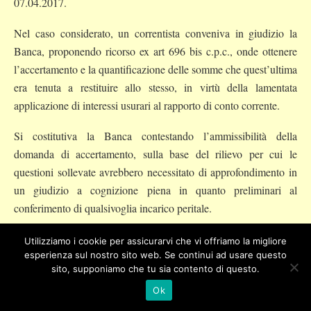
07.04.2017.
Nel caso considerato, un correntista conveniva in giudizio la
Banca, proponendo ricorso ex art 696 bis c.p.c., onde ottenere
l’accertamento e la quantificazione delle somme che quest’ultima
era tenuta a restituire allo stesso, in virtù della lamentata
applicazione di interessi usurari al rapporto di conto corrente.
Si costitutiva la Banca contestando l’ammissibilità della
domanda di accertamento, sulla base del rilievo per cui le
questioni sollevate avrebbero necessitato di approfondimento in
un giudizio a cognizione piena in quanto preliminari al
conferimento di qualsivoglia incarico peritale.
Il Tribunale adito dichiarava di aderire all’orientamento
Utilizziamo i cookie per assicurarvi che vi offriamo la migliore
giurisprudenziale per il quale, il procedimento ex art. 696 bis
esperienza sul nostro sito web. Se continui ad usare questo
sito, supponiamo che tu sia contento di questo.
c.p.c., è esperibile solo quando l’incarico peritale sia idoneo a
Ok
risolvere la controversia sull’”
an
” e sul “
quantum
“, ossia soltanto
qualora gli accertamenti abbiano un elevato grado di fattualità,