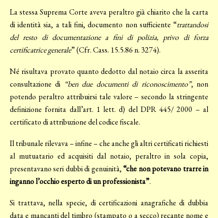
La stessa Suprema Corte aveva peraltro già chiarito che la carta
di identità sia, a tali fini, documento non sufficiente “
trattandosi
del resto di documentazione a fini di polizia, privo di forza
certificatrice generale
” (Cfr. Cass. 15.5.86 n. 3274).
Né risultava provato quanto dedotto dal notaio circa la asserita
consultazione di
“ben due documenti di riconoscimento”
, non
potendo peraltro attribuirsi tale valore – secondo la stringente
definizione fornita dall’art. 1 lett. d) del DPR 445/ 2000 – al
certificato di attribuzione del codice fiscale.
Il tribunale rilevava – infine – che anche gli altri certificati richiesti
al mutuatario ed acquisiti dal notaio, peraltro in sola copia,
presentavano seri dubbi di genuinità,
“che non potevano trarre in
inganno l’occhio esperto di un professionista”
.
Si trattava, nella specie, di certificazioni anagrafiche di dubbia
data e mancanti del timbro (stampato o a secco) recante nome e