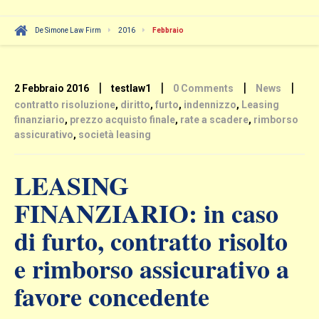
De Simone Law Firm
2016
Febbraio
|
|
|
|
2 Febbraio 2016
testlaw1
0 Comments
News
contratto risoluzione
,
diritto
,
furto
,
indennizzo
,
Leasing
finanziario
,
prezzo acquisto finale
,
rate a scadere
,
rimborso
assicurativo
,
società leasing
LEASING
FINANZIARIO: in caso
di furto, contratto risolto
e rimborso assicurativo a
favore concedente