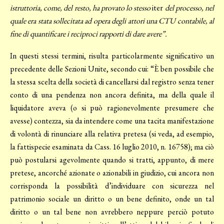
istruttoria, come, del resto, ha provato lo stesso
iter
del processo, nel
quale era stata sollecitata ad opera degli attori una CTU contabile, al
fine di quantificare i reciproci rapporti di dare avere”.
In questi stessi termini, risulta particolarmente significativo un
precedente delle Sezioni Unite, secondo cui: “È ben possibile che
la stessa scelta della società di cancellarsi dal registro senza tener
conto di una pendenza non ancora definita, ma della quale il
liquidatore aveva (o si può ragionevolmente presumere che
avesse) contezza, sia da intendere come una tacita manifestazione
di volontà di rinunciare alla relativa pretesa (si veda, ad esempio,
la fattispecie esaminata da Cass. 16 luglio 2010, n. 16758); ma ciò
può postularsi agevolmente quando si tratti, appunto, di mere
pretese, ancorché azionate o azionabili in giudizio, cui ancora non
corrisponda la possibilità d’individuare con sicurezza nel
patrimonio sociale un diritto o un bene definito, onde un tal
diritto o un tal bene non avrebbero neppure perciò potuto