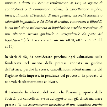
imprese, i diritti e i beni si trasferiscono ai soci, in regime di
contitolarità o di comunione indivisa; la cancellazione implica,
invece, rinuncia all’esercizio di mere pretese, ancorché azionate o
azionabili in giudizio, e dei diritti di credito, controversi o illiquidi,
la cui inclusione nel bilancio di liquidazione avrebbe necessitato di
una ulteriore attività giudiziale o stragiudiziale da parte del
liquidatore”
(cfr. Cass. civ. sez. un. nn. 6070, 6071 e 6072 del
2013).
In virtù di ciò, ha considerato preclusa ogni valutazione sulla
fondatezza nel merito della pretesa azionata in giudizio
dall’attrice, perché la stessa, cancellandosi volontariamente dal
Registro delle imprese, in pendenza del processo, ha provato di
non volerla ulteriormente coltivare.
Il Tribunale ha rilevato del resto che l’azione proposta dalla
Società, poi cancellata, aveva ad oggetto non già diritti ma mere
pretese
“il cui accertamento necessitava di una complessa attività