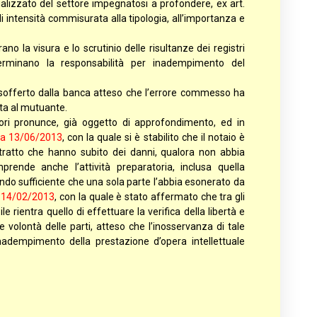
ializzato del settore impegnatosi a profondere, ex art.
intensità commisurata alla tipologia, all’importanza e
no la visura e lo scrutinio delle risultanze dei registri
eterminano la responsabilità per inadempimento del
no sofferto dalla banca atteso che l’errore commesso ha
ata al mutuante.
riori pronunce, già oggetto di approfondimento, ed in
ta 13/06/2013
, con la quale si è stabilito che il notaio è
ontratto che hanno subito dei danni, qualora non abbia
ende anche l’attività preparatoria, inclusa quella
endo sufficiente che una sola parte l’abbia esonerato da
a 14/02/2013
, con la quale è stato affermato che tra gli
 rientra quello di effettuare la verifica della libertà e
 volontà delle parti, atteso che l’inosservanza di tale
dempimento della prestazione d’opera intellettuale