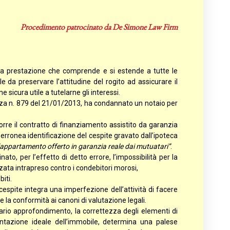
Procedimento patrocinato da De Simone Law Firm
e una prestazione che comprende e si estende a tutte le
e da preservare l’attitudine del rogito ad assicurare il
 sicura utile a tutelarne gli interessi.
tenza n. 879 del 21/01/2013, ha condannato un notaio per
porre il contratto di finanziamento assistito da garanzia
erronea identificazione del cespite gravato dall’ipoteca
ll’appartamento offerto in garanzia reale dai mutuatari”
.
to, per l’effetto di detto errore, l’impossibilità per la
ata intrapreso contro i condebitori morosi,
iti.
cespite integra una imperfezione dell’attività di facere
e la conformità ai canoni di valutazione legali.
ssario approfondimento, la correttezza degli elementi di
entazione ideale dell’immobile, determina una palese