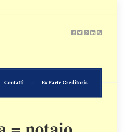
Contatti
Ex Parte Creditoris
 = notaio