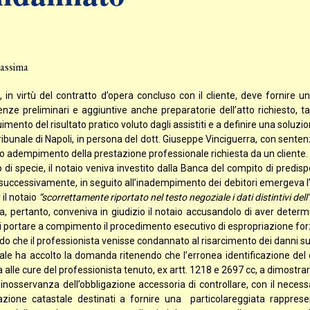
assima
o, in virtù del contratto d’opera concluso con il cliente, deve fornir
ze preliminari e aggiuntive anche preparatorie dell’atto richiesto, tal
mento del risultato pratico voluto dagli assistiti e a definire una soluzione
Tribunale di Napoli, in persona del dott. Giuseppe Vinciguerra, con sen
to adempimento della prestazione professionale richiesta da un cliente.
 di specie, il notaio veniva investito dalla Banca del compito di predis
 successivamente, in seguito all’inadempimento dei debitori emergeva l’
 il notaio
“scorrettamente riportato nel testo negoziale i dati distintivi de
, pertanto, conveniva in giudizio il notaio accusandolo di aver determina
 portare a compimento il procedimento esecutivo di espropriazione forz
o che il professionista venisse condannato al risarcimento dei danni sub
nale ha accolto la domanda ritenendo che l’erronea identificazione del 
 alle cure del professionista tenuto, ex artt. 1218 e 2697 cc, a dimostrar
l’inosservanza dell’obbligazione accessoria di controllare, con il nece
azione catastale destinati a fornire una particolareggiata rappres