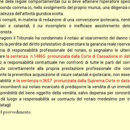
one delle regole comportamentali cui si deve attenere l’operatore spec
condo comma cc, nello svolgimento del proprio munus, una diligenza di 
catezza dell’attività giuridica svolta.
i compiti, in materia di redazione di una convenzione ipotecaria, rientra
iari e catastali, il cui incompleto o inefficace assolvimento d
onista.
i ragioni il Tribunale ha condannato il notaio al risarcimento del dan
o la perdita del diritto potestativo di esercitare la garanzia reale riserv
ria di responsabilità professionale del notaio, si segnalano le ulte
lare
la sentenza n.14865 pronunziata dalla Corte di Cassazione in da
o a responsabilità contrattuale nei confronti di tutte le parti del c
to correttamente alla propria prestazione professionale che compr
nte la preventiva acquisizione di visure catastali e ipotecarie, non ess
abilità e
la sentenza n.3657 pronunziata dalla Suprema Corte in dat
 incombenti sul notaio incaricato di predisporre la vendita di un immobile
sponibilità del bene oggetto della vendita, salvo dispensa per concorde
 dà luogo a responsabilità
ex contractu
del notaio medesimo per ina
tagli.
el provvedimento