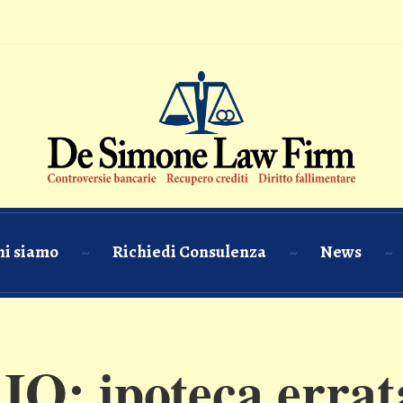
hi siamo
Richiedi Consulenza
News
: ipoteca errata