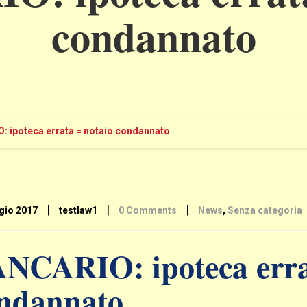
condannato
: ipoteca errata = notaio condannato
|
|
|
gio 2017
testlaw1
0 Comments
News
,
Senza categoria
NCARIO: ipoteca erra
ndannato