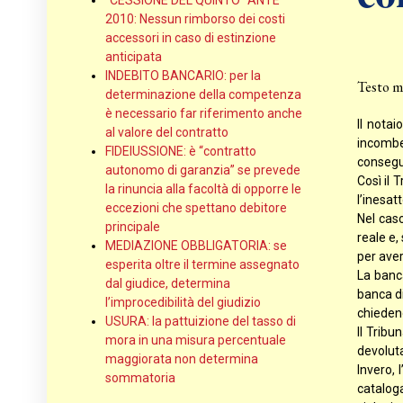
“CESSIONE DEL QUINTO” ANTE
2010: Nessun rimborso dei costi
accessori in caso di estinzione
anticipata
INDEBITO BANCARIO: per la
Testo m
determinazione della competenza
è necessario far riferimento anche
Il notai
al valore del contratto
incomben
FIDEIUSSIONE: è “contratto
consegui
autonomo di garanzia” se prevede
Così il 
la rinuncia alla facoltà di opporre le
l’inesat
eccezioni che spettano debitore
Nel caso
principale
reale e,
MEDIAZIONE OBBLIGATORIA: se
per aver
esperita oltre il termine assegnato
La banca
dal giudice, determina
banca di
l’improcedibilità del giudizio
chiedend
USURA: la pattuizione del tasso di
Il Tribu
mora in una misura percentuale
devoluta
maggiorata non determina
Invero, 
sommatoria
catalog