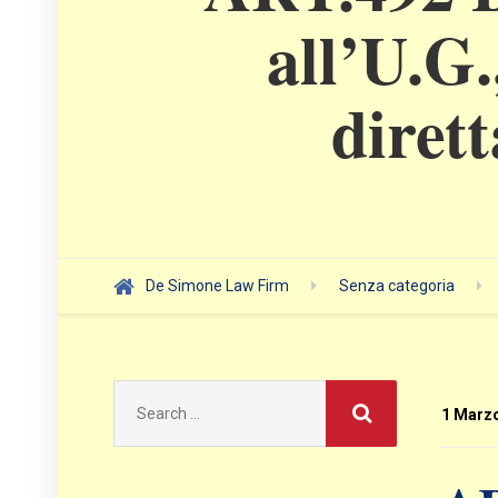
all’U.G.
diret
De Simone Law Firm
Senza categoria
Search
for:
1 Marz