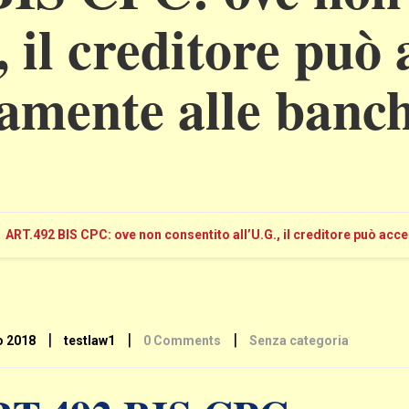
, il creditore può
tamente alle banch
ART.492 BIS CPC: ove non consentito all’U.G., il creditore può acc
|
|
|
o 2018
testlaw1
0 Comments
Senza categoria