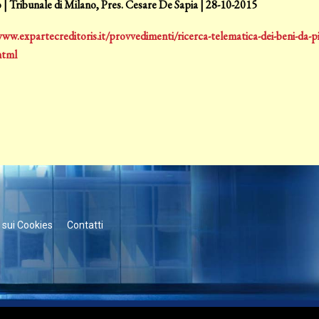
| Tribunale di Milano, Pres. Cesare De Sapia | 28-10-2015
ww.expartecreditoris.it/provvedimenti/ricerca-telematica-dei-beni-da-pig
html
 sui Cookies
Contatti