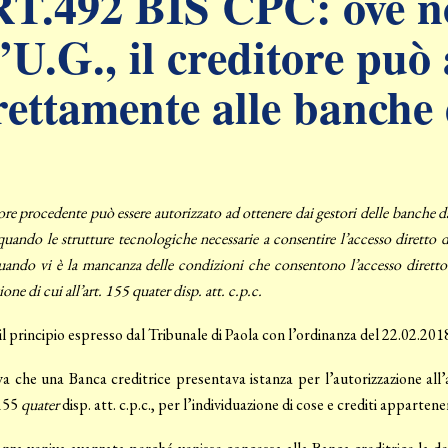
T.492 BIS CPC: ove no
l’U.G., il creditore può
rettamente alle banche 
tore procedente può essere autorizzato ad ottenere dai gestori delle banche 
 quando le strutture tecnologiche necessarie a consentire l’accesso diretto 
ando vi è la mancanza delle condizioni che consentono l’accesso diretto al
ne di cui all’art. 155 quater disp. att. c.p.c.
l principio espresso dal Tribunale di Paola con l’ordinanza del 22.02.201
 che una Banca creditrice presentava istanza per l’autorizzazione all’ac
 155
quater
disp. att. c.p.c., per l’individuazione di cose e crediti apparten