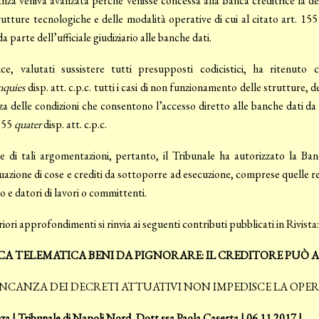
anza veniva avanzata perché venisse concessa alla Banca creditrice la de
rutture tecnologiche e delle modalità operative di cui al citato art. 15
da parte dell’ufficiale giudiziario alle banche dati.
ice, valutati sussistere tutti presupposti codicistici, ha ritenuto c
nquies
disp. att. c.p.c. tutti i casi di non funzionamento delle strutture, 
 delle condizioni che consentono l’accesso diretto alle banche dati da pa
 155
quater
disp. att. c.p.c.
e di tali argomentazioni, pertanto, il Tribunale ha autorizzato la Ban
duazione di cose e crediti da sottoporre ad esecuzione, comprese quelle rel
to e datori di lavori o committenti.
riori approfondimenti si rinvia ai seguenti contributi pubblicati in Rivista:
CA TELEMATICA BENI DA PIGNORARE: IL CREDITORE PUÒ
NCANZA DEI DECRETI ATTUATIVI NON IMPEDISCE LA OPER
a | Tribunale di Napoli Nord, Dott.ssa Paola Caserta | 06.11.2017 |