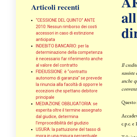
AR
Articoli recenti
al
“CESSIONE DEL QUINTO” ANTE
di
2010: Nessun rimborso dei costi
accessori in caso di estinzione
anticipata
INDEBITO BANCARIO: per la
determinazione della competenza
è necessario far riferimento anche
Il credi
al valore del contratto
FIDEIUSSIONE: è “contratto
sussiste
autonomo di garanzia” se prevede
anche qu
la rinuncia alla facoltà di opporre le
convenzio
eccezioni che spettano debitore
principale
Questo i
MEDIAZIONE OBBLIGATORIA: se
esperita oltre il termine assegnato
Accadeva
dal giudice, determina
l’improcedibilità del giudizio
c.p.c. e
USURA: la pattuizione del tasso di
mora in una misura percentuale