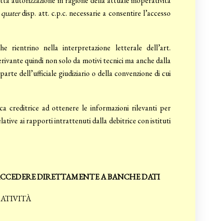
tta autorizzazione in ragione della attuale inoperatività
5
quater
disp. att. c.p.c. necessarie a consentire l’accesso
he rientrino nella interpretazione letterale dell’art.
derivante quindi non solo da motivi tecnici ma anche dalla
rte dell’ufficiale giudiziario o della convenzione di cui
ca creditrice ad ottenere le informazioni rilevanti per
ative ai rapporti intrattenuti dalla debitrice con istituti
 ACCEDERE DIRETTAMENTE A BANCHE DATI
ATIVITÀ