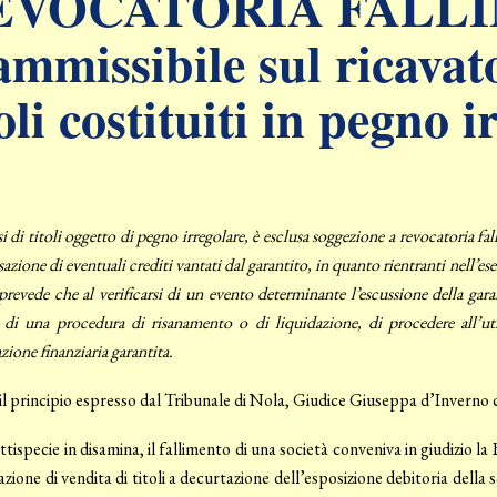
EVOCATORIA FALL
ammissibile sul ricavato
toli costituiti in pegno 
si di titoli oggetto di pegno irregolare, è esclusa soggezione a revocatoria fa
zione di eventuali crediti vantati dal garantito,
in quanto rientranti
nell’es
 prevede che al verificarsi di un evento determinante l’escussione della gara
 di una procedura di risanamento o di liquidazione, di procedere all’uti
zione finanziaria garantita.
l principio espresso dal Tribunale di Nola, Giudice Giuseppa d’Inverno c
ttispecie in disamina, il fallimento di una società conveniva in giudizio l
zione di vendita di titoli a decurtazione dell’esposizione debitoria della 