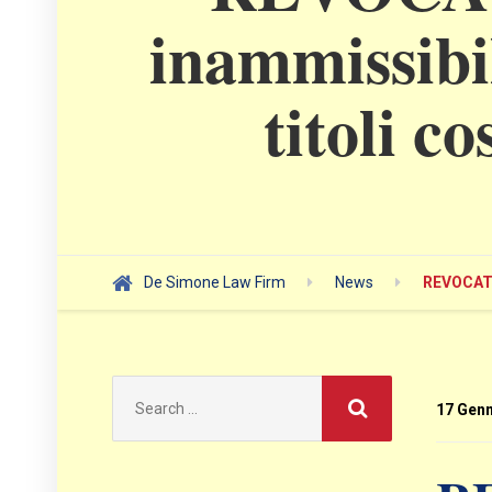
inammissibil
titoli c
De Simone Law Firm
News
REVOCATOR
Search
for:
17 Genn