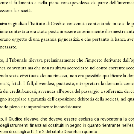
nte il fallimento e nella piena consapevolezza da parte dell’intermedi
ussione la società.
tuiva in giudizio l’Istituto di Credito convenuto contestando in toto l
ione contestata era stata posta in essere anteriormente il semestre antece
erano oggetto di una garanzia pignoratizia e che pertanto la banca aveva
ncassate.
o, il Tribunale rilevava preliminarmente che l’importo derivante dall’o
nca convenuta ma che non risultava accreditato nel conto corrente acceso
ndo stata effettuata alcuna rimessa, non era possibile qualificare la d
a 2, lett.b. l. fall, dovendosi, piuttosto, interpretare la domanda come
ità dei crediti bancari, avvenuta all’epoca del passaggio a sofferenza dei c
gno irregolare a garanzia dell’esposizione debitoria della società, nel qua
 modo pieno e temporalmente incondizionato.
to, il Giudice rilevava che doveva essere esclusa da revocatoria la co
degli strumenti finanziari costituiti in pegno in quanto rientrante nell’es
ioni di cui agli artt. 1 e 2 del citato Decreto in quanto: