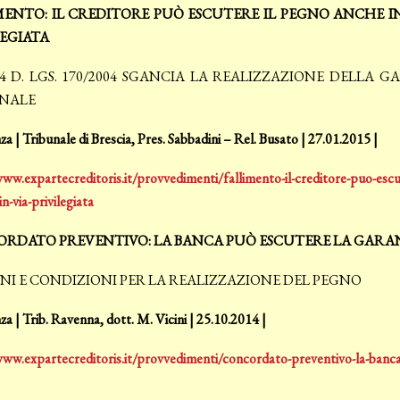
MENTO: IL CREDITORE PUÒ ESCUTERE IL PEGNO ANCHE IN 
LEGIATA
. 4 D. LGS. 170/2004 SGANCIA LA REALIZZAZIONE DELL
NALE
a | Tribunale di Brescia, Pres. Sabbadini – Rel. Busato | 27.01.2015 |
ww.expartecreditoris.it/provvedimenti/fallimento-il-creditore-puo-escu
in-via-privilegiata
RDATO PREVENTIVO: LA BANCA PUÒ ESCUTERE LA GARAN
NI E CONDIZIONI PER LA REALIZZAZIONE DEL PEGNO
a | Trib. Ravenna, dott. M. Vicini | 25.10.2014 |
www.expartecreditoris.it/provvedimenti/concordato-preventivo-la-banca-