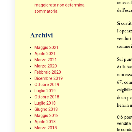
antecede
maggiorata non determina
dell’esc
sommatoria
Si costi
l’operaz
Archivi
venduti 
somme i
Maggio 2021
Aprile 2021
Sul punt
Marzo 2021
Marzo 2020
dalla ba
Febbraio 2020
non esse
Dicembre 2019
67, comm
Ottobre 2019
esigibil
Luglio 2019
di un pe
Ottobre 2018
Luglio 2018
beni in
Giugno 2018
Maggio 2018
Ciò pos
Aprile 2018
vendita 
Marzo 2018
le condiz