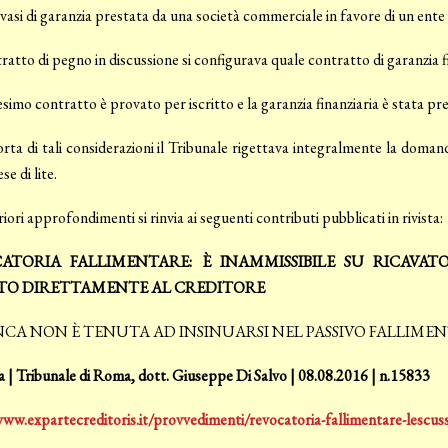
avasi di garanzia prestata da una società commerciale in favore di un ente 
ntratto di pegno in discussione si configurava quale contratto di garanzia 
esimo contratto è provato per iscritto e la garanzia finanziaria è stata pr
orta di tali considerazioni il Tribunale rigettava integralmente la do
se di lite.
riori approfondimenti si rinvia ai seguenti contributi pubblicati in rivista:
ATORIA FALLIMENTARE: È INAMMISSIBILE SU RICAVA
TO DIRETTAMENTE AL CREDITORE
NCA NON È TENUTA AD INSINUARSI NEL PASSIVO FALLIMEN
 | Tribunale di Roma, dott. Giuseppe Di Salvo | 08.08.2016 | n.15833
www.expartecreditoris.it/provvedimenti/revocatoria-fallimentare-lescu