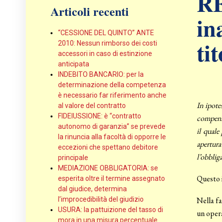
R
Articoli recenti
in
“CESSIONE DEL QUINTO” ANTE
ti
2010: Nessun rimborso dei costi
accessori in caso di estinzione
anticipata
INDEBITO BANCARIO: per la
determinazione della competenza
è necessario far riferimento anche
In ipote
al valore del contratto
FIDEIUSSIONE: è “contratto
compensa
autonomo di garanzia” se prevede
il quale
la rinuncia alla facoltà di opporre le
apertura
eccezioni che spettano debitore
l’obbliga
principale
MEDIAZIONE OBBLIGATORIA: se
Questo i
esperita oltre il termine assegnato
dal giudice, determina
l’improcedibilità del giudizio
Nella fa
USURA: la pattuizione del tasso di
un opera
mora in una misura percentuale