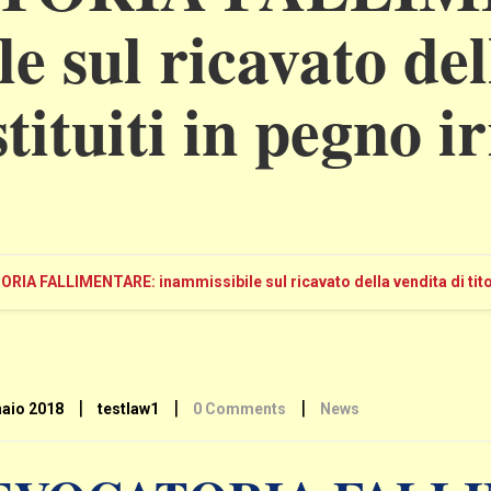
e sul ricavato del
ostituiti in pegno i
IA FALLIMENTARE: inammissibile sul ricavato della vendita di titoli
|
|
|
aio 2018
testlaw1
0 Comments
News