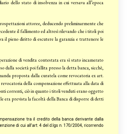
ario dello stato di insolvenza in cui versava all’epoca
e prospettazioni attoree, deducendo preliminarmente che
dente il fallimento ed altresì rilevando che i titoli poi
 il pieno diritto di escutere la garanzia e trattenere le
perazione di vendita contestata era sì stato incamerato
 dalla società poi fallita presso la detta banca, sicchè,
omanda proposta dalla curatela come revocatoria ex art.
 revocatoria della compensazione effettuata alla data di
onti correnti, ciò in quanto i titoli venduti erano oggetto
le era prevista la facoltà della Banca di disporre di detti
mpensazione tra il credito della banca derivante dalla
enzione di cui all’art. 4 del d.lgs n. 170/2004, ricorrendo