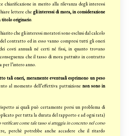
hiarificazione in merito alla rilevanza degli interessi
chiare lettere che
gli interessi di mora, in considerazione
 titolo originario
.
iarito che gli interessi moratori sono esclusi dal calcolo
del contratto ed in esso vanno compresi tutti gli oneri
ei costi annuali né certi né fissi, in quanto trovano
 conseguenza che il tasso di mora pattuito in contratto
ra per l’intero anno.
tto tali oneri, meramente eventuali esprimono un peso
imento al momento dell’effettiva pattuizione
non sono in
, rispetto ai quali può certamente porsi un problema di
pplicato per tutta la durata del rapporto e ad ogni rata)
o verificare come tale tasso si atteggia in concreto nel corso
stre, perchè potrebbe anche accadere che il ritardo