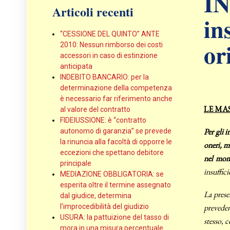
I
Articoli recenti
in
“CESSIONE DEL QUINTO” ANTE
or
2010: Nessun rimborso dei costi
accessori in caso di estinzione
anticipata
INDEBITO BANCARIO: per la
determinazione della competenza
è necessario far riferimento anche
LE MA
al valore del contratto
FIDEIUSSIONE: è “contratto
Per gli 
autonomo di garanzia” se prevede
la rinuncia alla facoltà di opporre le
oneri, m
eccezioni che spettano debitore
nel mom
principale
insuffici
MEDIAZIONE OBBLIGATORIA: se
esperita oltre il termine assegnato
La prese
dal giudice, determina
l’improcedibilità del giudizio
preveden
USURA: la pattuizione del tasso di
stesso, 
mora in una misura percentuale