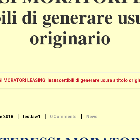
ili di generare us
originario
 MORATORI LEASING: insuscettibili di generare usura a titolo origi
|
|
|
le 2018
testlaw1
0 Comments
News