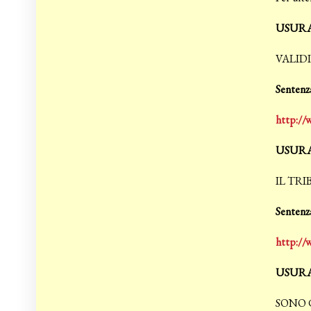
USURA
VALID
Sentenza
http://
USURA
IL TRI
Sentenza
http://
USURA
SONO 