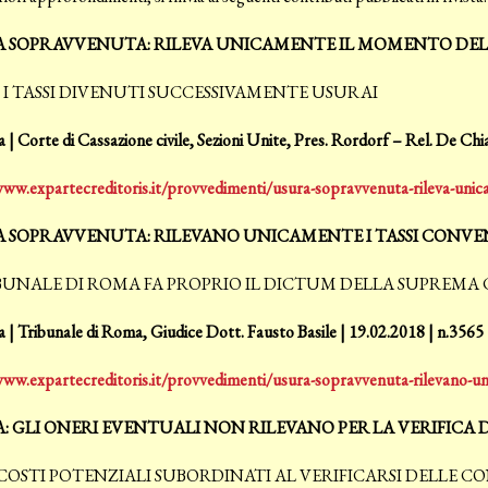
 SOPRAVVENUTA: RILEVA UNICAMENTE IL MOMENTO DEL
I I TASSI DIVENUTI SUCCESSIVAMENTE USURAI
 | Corte di Cassazione civile, Sezioni Unite, Pres. Rordorf – Rel. De Chi
www.expartecreditoris.it/provvedimenti/usura-sopravvenuta-rileva-unic
 SOPRAVVENUTA: RILEVANO UNICAMENTE I TASSI CONVE
BUNALE DI ROMA FA PROPRIO IL DICTUM DELLA SUPREMA COR
 | Tribunale di Roma, Giudice Dott. Fausto Basile | 19.02.2018 | n.3565
www.expartecreditoris.it/provvedimenti/usura-sopravvenuta-rilevano-uni
: GLI ONERI EVENTUALI NON RILEVANO PER LA VERIFICA
COSTI POTENZIALI SUBORDINATI AL VERIFICARSI DELLE 