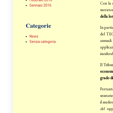
Febbraio 2016
Con la d
Gennaio 2016
moratori
della lo
Categorie
In parti
del TEG
News
annuali
Senza categoria
applica
incidere
Il Tribu
economi
grado di
Pertanto
usurarie
il medes
del rap