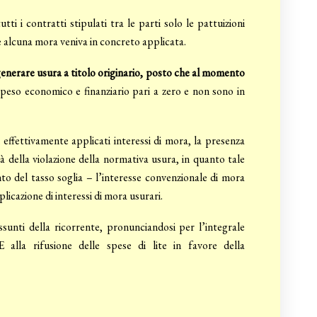
utti i contratti stipulati tra le parti solo le pattuizioni
che alcuna mora veniva in concreto applicata.
i generare usura a titolo originario, posto che al momento
eso economico e finanziario pari a zero e non sono in
effettivamente applicati interessi di mora, la presenza
tà della violazione della normativa usura, in quanto tale
o del tasso soglia – l’interesse convenzionale di mora
licazione di interessi di mora usurari.
 assunti della ricorrente, pronunciandosi per l’integrale
lla rifusione delle spese di lite in favore della