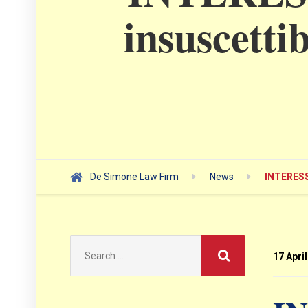
insuscettib
De Simone Law Firm
News
INTERESSI
Search
for:
17 Apri