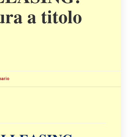
ura a titolo
nario