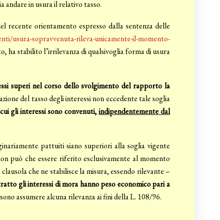
 andare in usura il relativo tasso.
e del recente orientamento espresso dalla sentenza delle
enti/usura-sopravvenuta-rileva-unicamente-il-momento-
o, ha stabilito l’irrilevanza di qualsivoglia forma di usura
ressi superi nel corso dello svolgimento del rapporto la
nazione del tasso degli interessi non eccedente tale soglia
ui gli interessi sono convenuti,
indipendentemente dal
ginariamente pattuiti siano superiori alla soglia vigente
à non può che essere riferito esclusivamente al momento
clausola che ne stabilisce la misura, essendo rilevante –
ratto gli interessi di mora hanno peso economico pari a
ono assumere alcuna rilevanza ai fini della L. 108/96.