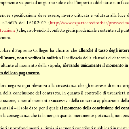
mpimento sia pari ad un giorno solo e che l’importo addebitato non faccia
eriore specificazione deve essere, invero criticata e valutata alla luc
. n.24675 del 19.10.2017 (
http://www.expartecreditoris.it/provvedim
ttuizione
) che, risolvendo il conflitto giurisprudenziale esistente sul punt
enuta.
icolare il Supremo Collegio ha chiarito che
allorché il tasso degli inte
ll’usura, non si verifica la nullità
o l’inefficacia della clausola di determi
isultante al momento della stipula,
rilevando unicamente il momento in c
 del loro pagamento.
ora negarsi ogni rilevanza alla circostanza che gli interessi di mora ori
a della conclusione del contratto, in quanto il controllo di usurariet
ttuizione, e non al momento successivo della concreta applicazione della 
a analisi – il solo dato per il quale
al momento della conclusione del cont
on la conseguenza che tali oneri, in quanto meramente potenziali, non poss
riori approfondimenti, si rinvia ai seguenti contributi pubblicati in rivista: