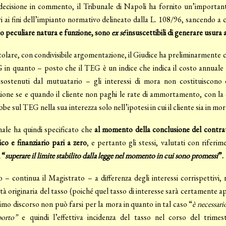
ecisione in commento, il Tribunale di Napoli ha fornito un’importante c
 ai fini dell’impianto normativo delineato dalla L. 108/96, sancendo a 
ro peculiare natura e funzione, sono
ex sé
insuscettibili di generare usura a
colare, con condivisibile argomentazione, il Giudice ha preliminarmente ch
 in quanto – posto che il TEG è un indice che indica il costo annuale 
 sostenuti dal mutuatario – gli interessi di mora non costituiscono d
zione se e quando il cliente non paghi le rate di ammortamento, con la
bbe sul TEG nella sua interezza solo nell’ipotesi in cui il cliente sia in mo
nale ha quindi specificato che
al momento della conclusione del contra
co e finanziario pari a zero
, e pertanto gli stessi, valutati con rifer
 “
superare il limite stabilito dalla legge nel momento in cui sono promessi
”.
 – continua il Magistrato – a differenza degli interessi corrispettivi
tà originaria del tasso (poiché quel tasso di interesse sarà certamente a
imo discorso non può farsi per la mora in quanto in tal caso “
è necessari
porto”
e quindi l’effettiva incidenza del tasso nel corso del trime