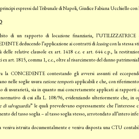
 principi espressi dal Tribunale di Napoli, Giudice Fabiana Ucchiello con 
O
bito di un rapporto di locazione finanziaria, l’UTILIZZATRICE 
NTE deducendo l’applicazione ai contratti di
leasing
con la stessa st
tà delle relative clausole ex art. 1418 c.c. e art. 644 c.p., la restitu
i ex art. 1815, comma 1, c.c., oltre al risarcimento del danno patrimonia
va la CONCEDENTE contestando gli avversi assunti ed eccependo, i
ano nelle soglie usura
ratione temporis
applicabili e che, con riferimento 
io di usurarietà, sia in quanto mai concretamente applicati ai rapporti
 normativo di cui alla L. 108/96, evidenziando ulteriormente che, in og
e di salvaguardia
” le quali prevedevano espressamente che l’interesse c
nto del tasso soglia – al tasso soglia stesso, arrotondato all’intero infer
a veniva istruita documentalmente e veniva disposta una CTU contabile