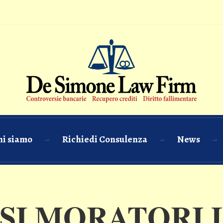
hi siamo
Richiedi Consulenza
News
SI MORATORI 