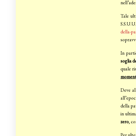
nell’ade
Tale ult
S.S.U.U
della-pa
sopravv
In part
soglia de
quale r
momento
Deve all
all’epoc
della pa
in ultim
zero
, c
Per ulte