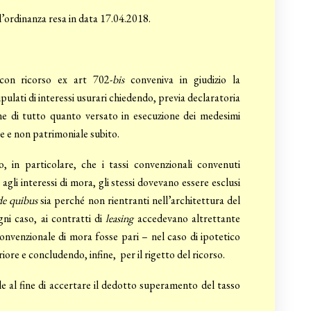
l’ordinanza resa in data 17.04.2018.
con ricorso ex art 702-
bis
conveniva in giudizio la
ipulati di interessi usurari chiedendo, previa declaratoria
zione di tutto quanto versato in esecuzione dei medesimi
le e non patrimoniale subito.
n particolare, che i tassi convenzionali convenuti
agli interessi di mora, gli stessi dovevano essere esclusi
de quibus
sia perché non rientranti nell’architettura del
ni caso, ai contratti di
leasing
accedevano altrettante
onvenzionale di mora fosse pari – nel caso di ipotetico
iore e concludendo, infine, per il rigetto del ricorso.
 al fine di accertare il dedotto superamento del tasso