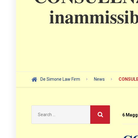
inammissibi
De Simone Law Firm
News
CONSULEN
Search
for:
6 Magg