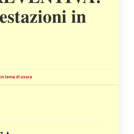
estazioni in
n tema di usura