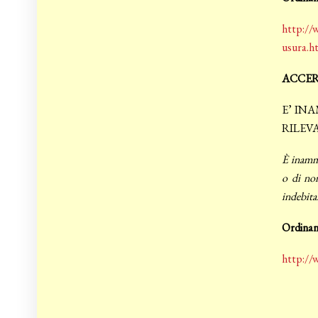
http://w
usura.h
ACCER
E’ IN
RILEV
È inammi
o di non
indebita
Ordinanz
http://