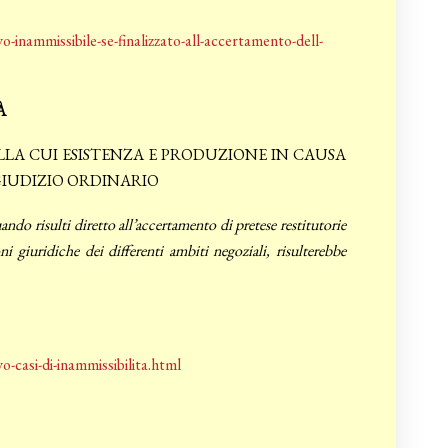
inammissibile-se-finalizzato-all-accertamento-dell-
À
LLA CUI ESISTENZA E PRODUZIONE IN CAUSA
GIUDIZIO ORDINARIO
do risulti diretto all’accertamento di pretese restitutorie
 giuridiche dei differenti ambiti negoziali, risulterebbe
-casi-di-inammissibilita.html