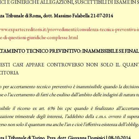
CI E GENERICHE ALLEGAZIONI, SUSCETTIBILI DI ESAME IN 
za Tribunale di Roma, dott. Massimo Falabella 21-07-2014
ww.expartecreditoris.it/provvedimenti/consulenza-tecnica-preventiva-in
e-di-questioni-giuridiche-complesse.html
TAMENTO TECNICO PREVENTIVO: INAMMISSIBILE SE FIN
ESTI CASI APPARE CONTROVERSO NON SOLO IL QUAN
CITORIA
so per accertamento tecnico preventivo è inammissibile quando la decisione
e o l’accertamento di fatti che esulino dall’ambito delle indagini di natura t
ibile il ricorso ex art. 696 bis cpc quando è finalizzato all’accertamen
zzazione trimestrale degli interessi, l’addebito della c.m.s. ovvero il supe
rso non solo il quantum ma anche l’an e cioè l’effettiva esistenza dell’obbliga
a | Tribunale di Torino, Pres. dott. Giovanna Dominici | 08-10-2014