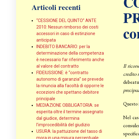
C
Articoli recenti
PR
“CESSIONE DEL QUINTO” ANTE
co
2010: Nessun rimborso dei costi
accessori in caso di estinzione
anticipata
INDEBITO BANCARIO: per la
determinazione della competenza
è necessario far riferimento anche
Il ricor
al valore del contratto
FIDEIUSSIONE: è “contratto
credito 
autonomo di garanzia” se prevede
debeatu
la rinuncia alla facoltà di opporre le
precipua
eccezioni che spettano debitore
principale
Questo i
MEDIAZIONE OBBLIGATORIA: se
esperita oltre il termine assegnato
Nel caso
dal giudice, determina
l’improcedibilità del giudizio
consulen
USURA: la pattuizione del tasso di
specific
mora in una misura percentuale