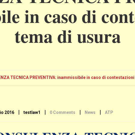
le in caso di cont
tema di usura
ZA TECNICA PREVENTIVA: inammissibile in caso di contestazioni i
|
|
|
|
io 2016
testlaw1
0 Comments
News
ATP