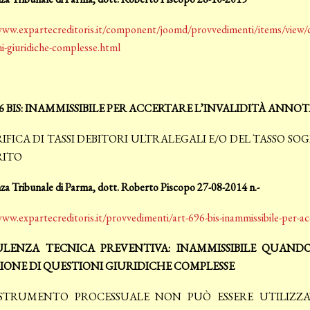
www.expartecreditoris.it/component/joomd/provvedimenti/items/view/co
ni-giuridiche-complesse.html
6 BIS: INAMMISSIBILE PER ACCERTARE L’INVALIDITÀ ANNOT
RIFICA DI TASSI DEBITORI ULTRALEGALI E/O DEL TASSO SO
RITO
za Tribunale di Parma, dott. Roberto Piscopo 27-08-2014 n.-
ww.expartecreditoris.it/provvedimenti/art-696-bis-inammissibile-per-acce
LENZA TECNICA PREVENTIVA: INAMMISSIBILE QUANDO
IONE DI QUESTIONI GIURIDICHE COMPLESSE
STRUMENTO PROCESSUALE NON PUÒ ESSERE UTILIZZ