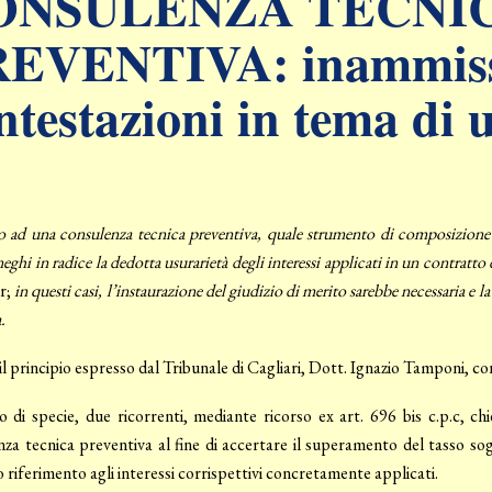
ONSULENZA TECNI
EVENTIVA: inammissib
ntestazioni in tema di 
so ad una consulenza tecnica preventiva, quale strumento di composizione del
neghi in radice la dedotta usurarietà degli interessi applicati in un contra
r;
in questi casi, l’instaurazione del giudizio di merito sarebbe necessaria e la 
.
l principio espresso dal Tribunale di Cagliari, Dott. Ignazio Tamponi, co
 di specie, due ricorrenti, mediante ricorso ex art. 696 bis c.p.c, ch
za tecnica preventiva al fine di accertare il superamento del tasso so
o riferimento agli interessi corrispettivi concretamente applicati.