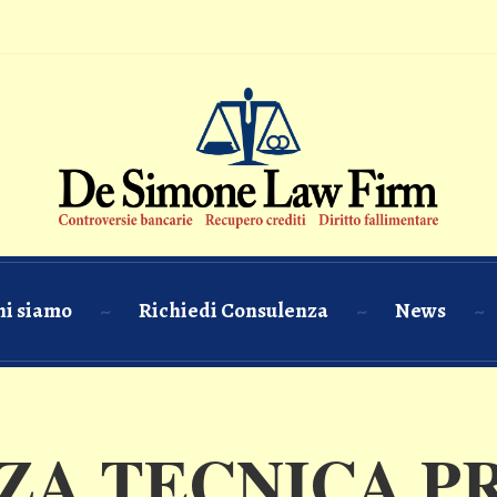
hi siamo
Richiedi Consulenza
News
A TECNICA P