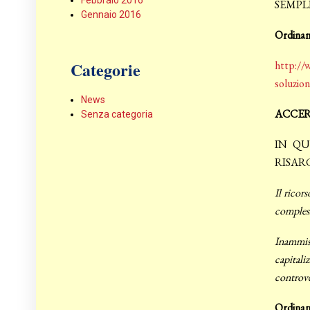
Febbraio 2016
SEMPLI
Gennaio 2016
Ordinan
Categorie
http://w
soluzion
News
ACCER
Senza categoria
IN QU
RISAR
Il ricor
compless
Inammiss
capitali
controve
Ordinanz